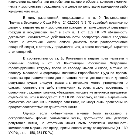
нарушении деловой этики или обычаев делового оборота, которые умаляют
честь и достоинство гражданина или деловую репутацию гражданина либо
юридического лица.
В силу разъяснений, содержащихся в п. 9 Постановления
Пленума Верховного Суда РФ от 24.02.2005 N 3 "О судебной практике по
делам о защите чести и достоинства граждан, а также деловой репутации
граждан и юридических лиц" в силу п. 1 ст. 152 ГК РФ обязанность
доказывать соответствие действительности распространенных сведений
лежит на ответчике. Истец обязан доказать факт распространения
сведений лицом, к которому предъявлен иск, а также порочащий характер
этих сведений.
В соответствии со ст. 10 Конвенции о защите прав человека и
основных свобод и ст. 29 Конституции Российской Федерации,
гарантирующими каждому право на свободу мысли и слова, а также на
свободу массовой информации, позицией Европейского Суда по правам
человека при рассмотрении дел о защите чести, достоинства и деловой
репутации судам следует различать имеющие место утверждения о
фактах, соответствие действительности которых можно проверить, и
оценочные суждения, мнения, убеждения, которые не являются предметом
судебной защиты в порядке ст. 152 ГК РФ, поскольку, являясь выражением
субъективного мнения и взглядов ответчика, не могут быть проверены на
предмет соответствия их действительности.
Однако, если субъективное мнение было высказано в
оскорбительной форме, унижающей честь, достоинство или деловую
репутацию истца, на ответчика может быть возложена обязанность
компенсации морального вреда, причиненного истцу оскорблением (ст. 130
УК РФ, ст. ст. 150, 151 ГК РФ).