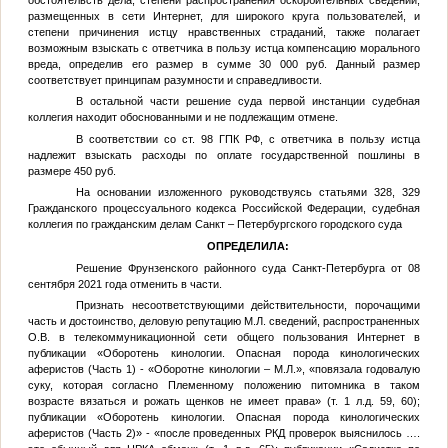
размещенных в сети Интернет, для широкого круга пользователей, и
степени причинения истцу нравственных страданий, также полагает
возможным взыскать с ответчика в пользу истца компенсацию морального
вреда, определив его размер в сумме 30 000 руб. Данный размер
соответствует принципам разумности и справедливости.
В остальной части решение суда первой инстанции судебная
коллегия находит обоснованными и не подлежащим отмене.
В соответствии со ст. 98 ГПК РФ, с ответчика в пользу истца
надлежит взыскать расходы по оплате государственной пошлины в
размере 450 руб.
На основании изложенного руководствуясь статьями 328, 329
Гражданского процессуального кодекса Российской Федерации, судебная
коллегия по гражданским делам Санкт – Петербургского городского суда
ОПРЕДЕЛИЛА
:
Решение Фрунзенского районного суда Санкт-Петербурга от 08
сентября 2021 года отменить в части.
Признать несоответствующими действительности, порочащими
часть и достоинство, деловую репутацию
М.Л.
сведений, распространенных
О.В.
в телекоммуникационной сети общего пользования Интернет в
публикации «Оборотень кинологии. Опасная порода кинологических
аферистов (Часть 1) - «Оборотне кинологии –
М.Л.
», «повязала годовалую
суку, которая согласно Племенному положению питомника в таком
возрасте вязаться и рожать щенков не имеет права» (т. 1 л.д. 59, 60);
публикации «Оборотень кинологии. Опасная порода кинологических
аферистов (Часть 2)» - «после проведенных РКД проверок выяснилось ….