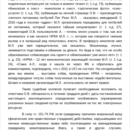
подопечные интересуют ее только в момент течки» (т. 1 л.д. 73); публикации
«Кинология и секс» - «кинология и секс», «эротические фото», «секс-
услуги» (т. 1 л.д. 76); публикации на личной странице
О.В.
– «руководитель
элитного питомника питбулей Пит Реал
М.Л.
… оказалась живодеркой. С
2016 года в поселке
<адрес>
М.Л.
организовала передержку для питбулей
ее питомника, который оказался тайным концлагерем» (т. 1 л.д. 27),
комментарий
О.В.
пользователю
А.
– «очень много узнала о том, как все
начиналось и как начался НРКА
М.Л.
<...>
, которая как говорится свиным
рылом и в калашный ряд попыталась влезть. В профкругу кинологов имя
М.Л.
уже имя нарицательное, как оказалось. Мошенница, лгунья,
занимается подставами и обманом за деньги. Но беда в том, что не особо
образованных собаководов она «доит» и облапошивает уже много лет» (т. 1
л. д. 23); «НРКА – 12 лет кинологических махинаций госпожи
М.Л.
(т. 1 л.д.
24), «Сама
А.Л.
, когда я нашла ее через ФБ и обратилась для
комментарием, подтвердила, что с 2011 в UCI не состоит. На сегодняшн6ий
день мы имеем … выставки собак, проведенные НРКА – незаконны,
международные титулы собак полученные на выставках недействительны.
Штамп и название организации
М.Л.
. использовать не имеет права»
Также судебная коллегия полагает необходимым возложить на
ответчика
О.В.
обязанность в течение тридцати дней с даты постановления
настоящего апелляционного определения опубликовать опровержение
указанных выше сведения путем их опубликования на тех же электронных
ресурсах.
В силу ст. 151 ГК РФ, если гражданину причинен моральный вред
(физические или нравственные страдания) действиями, нарушающими его
личные неимущественные права либо посягающими на принадлежащие
гражданину нематериальные блага, а также в других случаях,