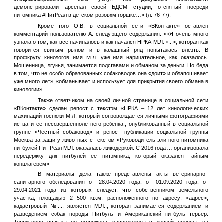
демонстрировали арсенал своей БДСМ студии, отснятый посреди
питомника #ПитРеал в детском розовом горшке…» (л. 76-77).
Кроме того
О.В.
в социальной сети «ВКонтакте» оставлен
комментарий пользователю
А.
следующего содержания: ««Я очень много
узнала о том, как все начиналось и как начался НРКА
М.Л.
<...>
, которая как
говорится свиным рылом и в калашный ряд попыталась влезть. В
профкругу кинологов имя
М.Л.
уже имя нарицательное, как оказалось.
Мошенница, лгунья, занимается подставами и обманом за деньги. Но беда
в том, что не особо образованных собаководов она «доит» и облапошивает
уже много лет», «обманывает и использует для прикрытия своего обмана в
кинологии».
Также ответчиком на своей личной странице в социальной сети
«ВКонтакте» сделан репост с текстом «НРКА – 12 лет кинологических
махинаций госпожи
М.Л.
который сопровождается личными фотографиями
истца и ее несовершеннолетнего ребенка., опубликованный в социальной
группе «Честный собаковод» и репост публикации социальной группы
Москва за защиту животных с текстом «Руководитель элитного питомника
питбулей Пит Реал
М.Л.
оказалась живодеркой. С 2016 года … организовала
передержку для питбулей ее питомника, который оказался тайным
концлагерем»
В материалы дела также представлены акты ветеринарно–
санитарного обследования от 28.04.2020 года, от 01.09.2020 года, от
29.04.2021 года из которых следует, что собственником земельного
участка, площадью 2 500 кв.м, расположенного по адресу:
<адрес>
,
кадастровый
№...
, является
М.Л.
., которая занимается содержанием и
разведением собак породы Питбуль и Американский питбуль терьер.
Территория участка не огорожена, расположена у лесной полосы, на