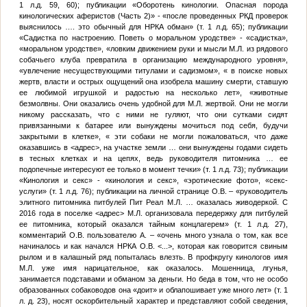
1 л.д. 59, 60); публикации «Оборотень кинологии. Опасная порода
кинологических аферистов (Часть 2)» - «после проведенных РКД проверок
выяснилось …. это обычный для НРКА обман» (т. 1 л.д. 65); публикации
«Садистка по настроению. Поветь о моральном уродстве» - «садистка»,
«моральном уродстве», «ловким движением руки и мысли
М.Л.
из рядового
собачьего клуба превратила в организацию международного уровня»,
«увлечение несуществующими титулами и садизмом», « в поиске новых
жертв, власти и острых ощущений она изобрела машину смерти, ставшую
ее любимой игрушкой и радостью на несколько лет», «животные
безмолвны. Они оказались очень удобной для
М.Л.
жертвой. Они не могли
никому рассказать, что с ними не гуляют, что они сутками сидят
привязанными к батарее или вынуждены мочиться под себя, будучи
закрытыми в клетке», « эти собаки не могли пожаловаться, что даже
оказавшись в
<адрес>
, на участке земли … они вынуждены годами сидеть
в тесных клетках и на цепях, ведь руководителя питомника … ее
подопечные интересуют ее только в момент течки» (т. 1 л.д. 73); публикации
«Кинология и секс» - «кинология и секс», «эротические фото», «секс-
услуги» (т. 1 л.д. 76); публикации на личной странице
О.В.
– «руководитель
элитного питомника питбулей Пит Реал
М.Л.
… оказалась живодеркой. С
2016 года в поселке
<адрес>
М.Л.
организовала передержку для питбулей
ее питомника, который оказался тайным концлагерем» (т. 1 л.д. 27),
комментарий
О.В.
пользователю
А.
– «очень много узнала о том, как все
начиналось и как начался НРКА
О.В.
<...>
, которая как говорится свиным
рылом и в калашный ряд попыталась влезть. В профкругу кинологов имя
М.Л.
уже имя нарицательное, как оказалось. Мошенница, лгунья,
занимается подставами и обманом за деньги. Но беда в том, что не особо
образованных собаководов она «доит» и облапошивает уже много лет» (т. 1
л. д. 23), носят оскорбительный характер и представляют собой сведения,