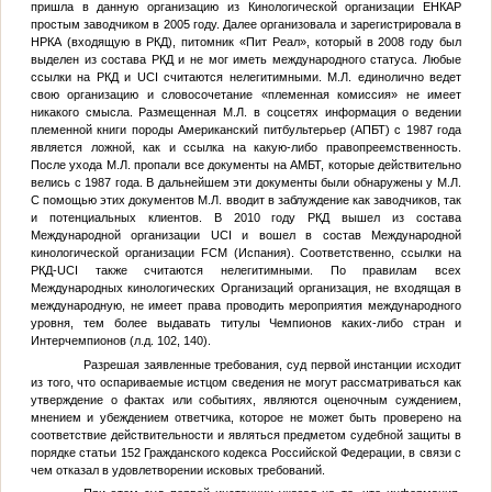
пришла в данную организацию из Кинологической организации ЕНКАР
простым заводчиком в 2005 году. Далее организовала и зарегистрировала в
НРКА (входящую в РКД), питомник «Пит Реал», который в 2008 году был
выделен из состава РКД и не мог иметь международного статуса. Любые
ссылки на РКД и UCI считаются нелегитимными.
М.Л.
единолично ведет
свою организацию и словосочетание «племенная комиссия» не имеет
никакого смысла. Размещенная
М.Л.
в соцсетях информация о ведении
племенной книги породы Американский питбультерьер (АПБТ) с 1987 года
является ложной, как и ссылка на какую-либо правопреемственность.
После ухода
М.Л.
пропали все документы на АМБТ, которые действительно
велись с 1987 года. В дальнейшем эти документы были обнаружены у
М.Л.
С помощью этих документов
М.Л.
вводит в заблуждение как заводчиков, так
и потенциальных клиентов. В 2010 году РКД вышел из состава
Международной организации UCI и вошел в состав Международной
кинологической организации FCM (Испания). Соответственно, ссылки на
РКД-UCI также считаются нелегитимными. По правилам всех
Международных кинологических Организаций организация, не входящая в
международную, не имеет права проводить мероприятия международного
уровня, тем более выдавать титулы Чемпионов каких-либо стран и
Интерчемпионов (л.д. 102, 140).
Разрешая заявленные требования, суд первой инстанции исходит
из того, что оспариваемые истцом сведения не могут рассматриваться как
утверждение о фактах или событиях, являются оценочным суждением,
мнением и убеждением ответчика, которое не может быть проверено на
соответствие действительности и являться предметом судебной защиты в
порядке статьи 152 Гражданского кодекса Российской Федерации, в связи с
чем отказал в удовлетворении исковых требований.