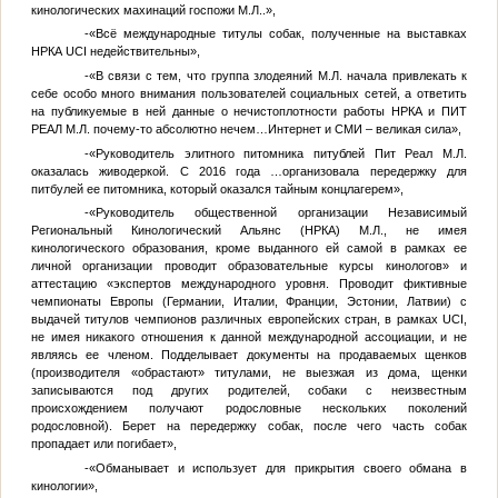
кинологических махинаций госпожи
М.Л.
.»,
-«Всё международные титулы собак, полученные на выставках
НРКА UCI недействительны»,
-«В связи с тем, что группа злодеяний
М.Л.
начала привлекать к
себе особо много внимания пользователей социальных сетей, а ответить
на публикуемые в ней данные о нечистоплотности работы НРКА и ПИТ
РЕАЛ
М.Л.
почему-то абсолютно нечем…Интернет и СМИ – великая сила»,
-«Руководитель элитного питомника питублей Пит Реал
М.Л.
оказалась живодеркой. С 2016 года …организовала передержку для
питбулей ее питомника, который оказался тайным концлагерем»,
-«Руководитель общественной организации Независимый
Региональный Кинологический Альянс (НРКА)
М.Л.
, не имея
кинологического образования, кроме выданного ей самой в рамках ее
личной организации проводит образовательные курсы кинологов» и
аттестацию «экспертов международного уровня. Проводит фиктивные
чемпионаты Европы (Германии, Италии, Франции, Эстонии, Латвии) с
выдачей титулов чемпионов различных европейских стран, в рамках UCI,
не имея никакого отношения к данной международной ассоциации, и не
являясь ее членом. Подделывает документы на продаваемых щенков
(производителя «обрастают» титулами, не выезжая из дома, щенки
записываются под других родителей, собаки с неизвестным
происхождением получают родословные нескольких поколений
родословной). Берет на передержку собак, после чего часть собак
пропадает или погибает»,
-«Обманывает и использует для прикрытия своего обмана в
кинологии»,