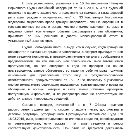
В силу разъяснений, указанных в п. 10 Постановления Пленума
Верховного Суда Российской Федерации от 24.02.2005 N 3 "О судебной
практике по делам о защите чести и достоинства граждан, а также деловой
репутации граждан и юридических лиц" ст. 33 Конституции Российской
Федерации закреплено право граждан направлять личные обращения в
государственные органы и органы местного самоуправления, которые в
пределах своей компетенции обязаны рассматривать эти обращения,
принимать по ним решения и давать мотивированный ответ в
установленный законом срок.
Судам необходимо иметь в виду, что в случае, когда гражданин
обращается в названные органы с заявлением, в котором приводит те или
иные сведения (например, в правоохранительные органы с сообщением о
предполагаемом, по его мнению, или совершенном либо готовящемся
преступлении), но эти сведения в ходе их проверки не нашли
подтверждения, данное обстоятельство само по себе не может служить
основанием для привлечения этого лица к гражданско-правовой
ответственности, предусмотренной ст. 152 ГК РФ, поскольку в указанном
случае имела место реализация гражданином конституционного права на
обращение в органы, которые в силу закона обязаны проверять
поступившую информацию, а не распространение не соответствующих
действительности порочащих сведений.
Согласно позиции, изложенной в п. 7 Обзора практики
рассмотрения судами дел по спорам о защите чести, достоинства и
деловой репутации, утвержденного Президиумом Верховного Суда РФ
16.03.2016, лицо, распространившее те или иные сведения, освобождается
от ответственности, если докажет, что такие сведения в целом
соответствуют действительности. При этом не требуется доказывать