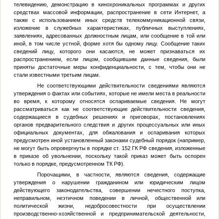
телевидению, демонстрацию в кинохроникальных программах и других
средствах массовой информации, распространение в сети Интернет, а
также с использованием иных средств телекоммуникационной связи,
изложение в служебных характеристиках, публичных выступлениях,
заявлениях, адресованных должностным лицам, или сообщение в той или
иной, в том числе устной, форме хотя бы одному лицу. Сообщение таких
сведений лицу, которого они касаются, не может признаваться их
распространением, если лицом, сообщившим данные сведения, были
приняты достаточные меры конфиденциальности, с тем, чтобы они не
стали известными третьим лицам.
Не соответствующими действительности сведениями являются
утверждения о фактах или событиях, которые не имели места в реальности
во время, к которому относятся оспариваемые сведения. Не могут
рассматриваться как не соответствующие действительности сведения,
содержащиеся в судебных решениях и приговорах, постановлениях
органов предварительного следствия и других процессуальных или иных
официальных документах, для обжалования и оспаривания которых
предусмотрен иной установленный законами судебный порядок (например,
не могут быть опровергнуты в порядке ст. 152 ГК РФ сведения, изложенные
в приказе об увольнении, поскольку такой приказ может быть оспорен
только в порядке, предусмотренном ТК РФ).
Порочащими, в частности, являются сведения, содержащие
утверждения о нарушении гражданином или юридическим лицом
действующего законодательства, совершении нечестного поступка,
неправильном, неэтичном поведении в личной, общественной или
политической жизни, недобросовестности при осуществлении
производственно-хозяйственной и предпринимательской деятельности,