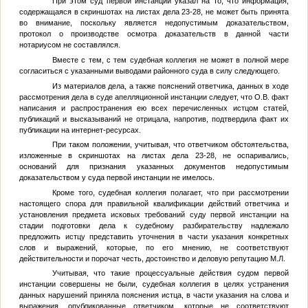
При этом суд первой инстанции указал на то, что информация,
содержащаяся в скриншотах на листах дела 23-28, не может быть принята
во внимание, поскольку является недопустимым доказательством,
протокол о производстве осмотра доказательств в данной части
нотариусом не составлялся.
Вместе с тем, с тем судебная коллегия не может в полной мере
согласиться с указанными выводами районного суда в силу следующего.
Из материалов дела, а также пояснений ответчика, данных в ходе
рассмотрения дела в суде апелляционной инстанции следует, что
О.В.
факт
написания и распространения ею всех перечисленных истцом статей,
публикаций и высказываний не отрицала, напротив, подтвердила факт их
публикации на интернет-ресурсах.
При таком положении, учитывая, что ответчиком обстоятельства,
изложенные в скриншотах на листах дела 23-28, не оспаривались,
оснований для признания указанных документов недопустимым
доказательством у суда первой инстанции не имелось.
Кроме того, судебная коллегия полагает, что при рассмотрении
настоящего спора для правильной квалификации действий ответчика и
установления предмета исковых требований суду первой инстанции на
стадии подготовки дела к судебному разбирательству надлежало
предложить истцу представить уточнения в части указания конкретных
слов и выражений, которые, по его мнению, не соответствуют
действительности и порочат честь, достоинство и деловую репутацию
М.Л.
Учитывая, что такие процессуальные действия судом первой
инстанции совершены не были, судебная коллегия в целях устранения
данных нарушений приняла пояснения истца, в части указания на слова и
выражения, опубликованные ответчиком, которые не соответствуют