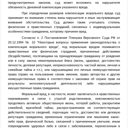
предусмотренных законом, суд может возложить на нарушителя
обязанность денежной компенсации указанного вреда.
При определении размеров компенсации морального вреда суд
принимает во внимание степень вины нарушителя и иные заслуживающие
внимания обстоятельства. Суд должен также учитывать степень
физических и нравственных страданий, связанных с индивидуальными
особенностями гражданина, которому причинен вред.
Согласно п. 2 Постановления Пленума Верховного Суда РФ от
20.12.1994 № 10 "Некоторые вопросы применения законодательства о
компенсации морального вреда", под моральным вредом понимаются
нравственные или физические страдания, причиненные действиями
(бездействием), посягающими на принадлежащие гражданину от рождения
или в силу закона нематериальные блага (жизнь, здоровье, достоинство
личности, деловая репутация, неприкосновенность частной жизни, личная и
семейная тайна и т.п.), или нарушающими его личные неимущественные
права (право на пользование своим именем, право авторства и другие
неимущественные права в соответствии с законами об охране прав на
результаты интеллектуальной деятельности) либо нарушающими
имущественные права гражданина.
Моральный вред, в частности, может заключаться в нравственных
переживаниях в связи с утратой родственников, невозможностью
продолжать активную общественную жизнь, потерей работы, раскрытием
семейной, врачебной тайны, распространением не соответствующих
действительности сведений, порочащих честь, достоинство или деловую
репутацию гражданина, временным ограничением или лишением каких-
либо прав, физической болью, связанной с причиненным увечьем, иным
повреждением здоровья либо в связи с заболеванием, перенесенным в