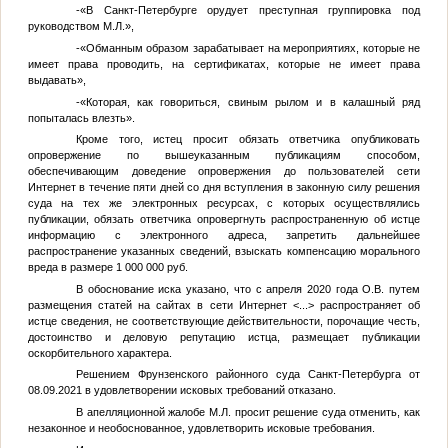
-«В Санкт-Петербурге орудует преступная группировка под
руководством
М.Л.
»,
-«Обманным образом зарабатывает на мероприятиях, которые не
имеет права проводить, на сертификатах, которые не имеет права
выдавать»,
-«Которая, как говориться, свиным рылом и в калашный ряд
попыталась влезть».
Кроме того, истец просит обязать ответчика опубликовать
опровержение по вышеуказанным публикациям способом,
обеспечивающим доведение опровержения до пользователей сети
Интернет в течение пяти дней со дня вступления в законную силу решения
суда на тех же электронных ресурсах, с которых осуществлялись
публикации, обязать ответчика опровергнуть распространенную об истце
информацию с электронного адреса, запретить дальнейшее
распространение указанных сведений, взыскать компенсацию морального
вреда в размере 1 000 000 руб.
В обоснование иска указано, что с апреля 2020 года
О.В.
путем
размещения статей на сайтах в сети Интернет
<...>
распространяет об
истце сведения, не соответствующие действительности, порочащие честь,
достоинство и деловую репутацию истца, размещает публикации
оскорбительного характера.
Решением Фрунзенского районного суда Санкт-Петербурга от
08.09.2021 в удовлетворении исковых требований отказано.
В апелляционной жалобе
М.Л.
просит решение суда отменить, как
незаконное и необоснованное, удовлетворить исковые требования.