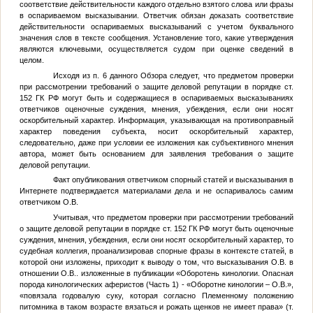
соответствие действительности каждого отдельно взятого слова или фразы
в оспариваемом высказывании. Ответчик обязан доказать соответствие
действительности оспариваемых высказываний с учетом буквального
значения слов в тексте сообщения. Установление того, какие утверждения
являются ключевыми, осуществляется судом при оценке сведений в
целом.
Исходя из п. 6 данного Обзора следует, что предметом проверки
при рассмотрении требований о защите деловой репутации в порядке ст.
152 ГК РФ могут быть и содержащиеся в оспариваемых высказываниях
ответчиков оценочные суждения, мнения, убеждения, если они носят
оскорбительный характер. Информация, указывающая на противоправный
характер поведения субъекта, носит оскорбительный характер,
следовательно, даже при условии ее изложения как субъективного мнения
автора, может быть основанием для заявления требования о защите
деловой репутации.
Факт опубликования ответчиком спорный статей и высказывания в
Интернете подтверждается материалами дела и не оспаривалось самим
ответчиком
О.В.
Учитывая, что предметом проверки при рассмотрении требований
о защите деловой репутации в порядке ст. 152 ГК РФ могут быть оценочные
суждения, мнения, убеждения, если они носят оскорбительный характер, то
судебная коллегия, проанализировав спорные фразы в контексте статей, в
которой они изложены, приходит к выводу о том, что высказывания
О.В.
в
отношении
О.В.
. изложенные в публикации «Оборотень кинологии. Опасная
порода кинологических аферистов (Часть 1) - «Оборотне кинологии –
О.В.
»,
«повязала годовалую суку, которая согласно Племенному положению
питомника в таком возрасте вязаться и рожать щенков не имеет права» (т.