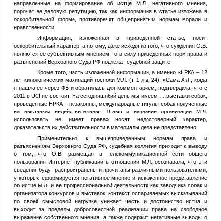
направленные на формирование об истце
М.Л.
. негативного мнения,
порочат ее деловую репутацию, так как информация в статье изложена в
оскорбительной форме, противоречит общепринятым нормам морали и
нравственности.
Информация, изложенная в приведенной статье, носит
оскорбительный характер, а потому, даже исходя из того, что суждения
О.В.
являются ее субъективным мнением, то в силу приведенных норм права и
разъяснений Верховного Суда РФ подлежат судебной защите.
Кроме того, часть изложенной информации, а именно «НРКА – 12
лет кинологических махинаций госпожи
М.Л.
(т. 1 л.д. 24), «Сама
А.Л.
, когда
я нашла ее через ФБ и обратилась для комментарием, подтвердила, что с
2011 в UCI не состоит. На сегодняшн6ий день мы имеем … выставки собак,
проведенные НРКА – незаконны, международные титулы собак полученные
на выставках недействительны. Штамп и название организации
М.Л.
использовать не имеет права» носят недостоверный характер,
доказательств их действительности в материалы дела не представлено.
Применительно к вышеприведенным нормам права и
разъяснениям Верховного Суда РФ, судебная коллегия приходит к выводу
о том, что
О.В.
размещая в телекоммуникационной сети общего
пользования Интернет публикации в отношении
М.Л.
осознавала, что эти
сведения будут распространены и прочитаны различными пользователями,
у которых сформируется негативное мнение и искаженное представление
об истце
М.Л.
и ее профессиональной деятельности как заводчика собак и
организатора конкурсов и выставок, контекст оспариваемых высказываний
по своей смысловой нагрузке унижает честь и достоинство истца и
выходит за пределы добросовестной реализации права на свободное
выражение собственного мнения, а также содержит негативные выводы о