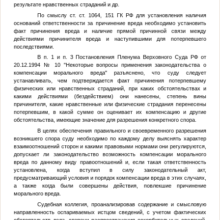
результате нравственных страданий и др.
По смыслу ст. ст. 1064, 151 ГК РФ для установления наличия
оснований ответственности за причинение вреда необходимо установить
факт причинения вреда и наличие прямой причинной связи между
действиями причинителя вреда и наступившими для потерпевшего
последствиями.
В п. 1 и п. 3 Постановления Пленума Верховного Суда РФ от
20.12.1994 № 10 "Некоторые вопросы применения законодательства о
компенсации морального вреда" разъяснено, что суду следует
устанавливать, чем подтверждается факт причинения потерпевшему
физических или нравственных страданий, при каких обстоятельствах и
какими действиями (бездействием) они нанесены, степень вины
причинителя, какие нравственные или физические страдания перенесены
потерпевшим, в какой сумме он оценивает их компенсацию и другие
обстоятельства, имеющие значение для разрешения конкретного спора.
В целях обеспечения правильного и своевременного разрешения
возникшего спора суду необходимо по каждому делу выяснять характер
взаимоотношений сторон и какими правовыми нормами они регулируются,
допускает ли законодательство возможность компенсации морального
вреда по данному виду правоотношений и, если такая ответственность
установлена, когда вступил в силу законодательный акт,
предусматривающий условия и порядок компенсации вреда в этих случаях,
а также когда были совершены действия, повлекшие причинение
морального вреда.
Судебная коллегия, проанализировав содержание и смысловую
направленность оспариваемых истцом сведений, с учетом фактических
обстоятельств дела, степени распространения оскорбительных сведений,