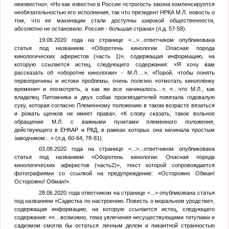
неизвестно», «Но как известно в России «строгость закона компенсируется
необязательностью его исполнения, так что президент НРКА
М.Л.
новость о
том, что ее махинации стали доступны широкой общественности,
абсолютно не остановило. Россия - большая страна» (л.д. 57-58).
19.06.2020 года на странице
<...>
...ответчиком опубликована
статья под названием «Оборотень кинологии. Опасная порода
кинологических аферистов (часть 1)», содержащая информацию, на
которую ссылается истец, следующего содержания: «Я хочу вам
рассказать об «оборотне кинологии» -
М.Л.
…», «Порой, чтобы понять
первопричины и истоки проблемы, очень полезно «отмотать киноплёнку
времени» и посмотреть, а как же все начиналось…», «…что
М.Л.
, как
владелец Питомника и двух собак производителей повязала годовалую
суку, которая согласно Племенному положению в таком возрасте вязаться
и рожать щенков не имеет права», «К слову сказать, такое вольное
обращение
М.Л.
с важными пунктами племенного положения,
действующего в ЕНКАР и РКД, в рамках которых она начинала простым
заводчиком…» (л.д. 60-64, 78-81).
03.08.2020 года на странице
<...>
...ответчиком опубликована
статья под названием «Оборотень кинологии. Опасная порода
кинологических аферистов (часть2)», текст которой сопровождается
фотографиями со ссылкой на предупреждение: «Осторожно Обман!
Осторожно! Обман!».
28.06.2020 года ответчиком на странице
<...>
опубликована статья
под названием «Садистка по настроению. Повесть о моральном уродстве»,
содержащая информацию, на которую ссылается истец, следующего
содержания: ««…возможно, тема увлечения несуществующими титулами и
садизмом смогла бы остаться личным делом и пикантной странностью