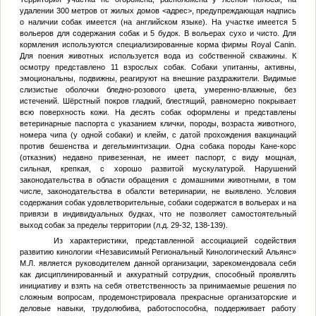
удалении 300 метров от жилых домов
<адрес>
, предупреждающая надпись
о наличии собак имеется (на английском языке). На участке имеется 5
вольеров для содержания собак и 5 будок. В вольерах сухо и чисто. Для
кормления используются специализированные корма фирмы Royal Canin.
Для поения животных используется вода из собственной скважины. К
осмотру представлено 11 взрослых собак. Собаки упитанны, активны,
эмоциональны, подвижны, реагируют на внешние раздражители. Видимые
слизистые оболочки бледно-розового цвета, умеренно-влажные, без
истечений. Шёрстный покров гладкий, блестящий, равномерно покрывает
всю поверхность кожи. На десять собак оформлены и представлены
ветеринарные паспорта с указанием клички, породы, возраста животного,
номера чипа (у одной собаки) и клейм, с датой прохождения вакцинаций
против бешенства и дегельминтизации. Одна собака породы Кане-корс
(отказник) недавно привезенная, не имеет паспорт, с виду мощная,
сильная, крепкая, с хорошо развитой мускулатурой. Нарушений
законодательства в области обращения с домашними животными, в том
числе, законодательства в обалсти ветеринарии, не выявлено. Условия
содержания собак удовлетворительные, собаки содержатся в вольерах и на
привязи в индивидуальных будках, что не позволяет самостоятельный
выход собак за пределы территории (л.д. 29-32, 138-139).
Из характеристики, представленной ассоциацией содействия
развитию кинологии «Независимый Региональный Кинологический Альянс»
М.Л.
является руководителем данной организации, зарекомендовала себя
как дисциплинированный и аккуратный сотрудник, способный проявлять
инициативу и взять на себя ответственность за принимаемые решения по
сложным вопросам, продемонстрировала прекрасные организаторские и
деловые навыки, трудолюбива, работоспособна, поддерживает работу