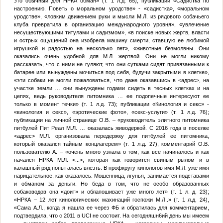
это обычный для НРКА обман» (т. 1 л.д. 65); публикации «Садистка по
настроению. Поветь о моральном уродстве» - «садистка», «моральном
уродстве», «ловким движением руки и мысли
М.Л.
из рядового собачьего
клуба превратила в организацию международного уровня», «увлечение
несуществующими титулами и садизмом», «в поиске новых жертв, власти
и острых ощущений она изобрела машину смерти, ставшую ее любимой
игрушкой и радостью на несколько лет», «животные безмолвны. Они
оказались очень удобной для
М.Л.
жертвой. Они не могли никому
рассказать, что с ними не гуляют, что они сутками сидят привязанными к
батарее или вынуждены мочиться под себя, будучи закрытыми в клетке»,
«эти собаки не могли пожаловаться, что даже оказавшись в
<адрес>
, на
участке земли … они вынуждены годами сидеть в тесных клетках и на
цепях, ведь руководителя питомника … ее подопечные интересуют ее
только в момент течки» (т. 1 л.д. 73); публикации «Кинология и секс» -
«кинология и секс», «эротические фото», «секс-услуги» (т. 1 л.д. 76);
публикации на личной странице
О.В.
– «руководитель элитного питомника
питбулей Пит Реал
М.Л.
… оказалась живодеркой. С 2016 года в поселке
<адрес>
М.Л.
организовала передержку для питбулей ее питомника,
который оказался тайным концлагерем» (т. 1 л.д. 27), комментарий
О.В.
пользователю
А.
– «очень много узнала о том, как все начиналось и как
начался НРКА
М.Л.
<...>
, которая как говорится свиным рылом и в
калашный ряд попыталась влезть. В профкругу кинологов имя
М.Л.
уже имя
нарицательное, как оказалось. Мошенница, лгунья, занимается подставами
и обманом за деньги. Но беда в том, что не особо образованных
собаководов она «доит» и облапошивает уже много лет» (т. 1 л. д. 23);
«НРКА – 12 лет кинологических махинаций госпожи
М.Л.
.» (т. 1 л.д. 24),
«Сама
А.Л.
, когда я нашла ее через ФБ и обратилась для комментарием,
подтвердила, что с 2011 в UCI не состоит. На сегодняшн6ий день мы имеем