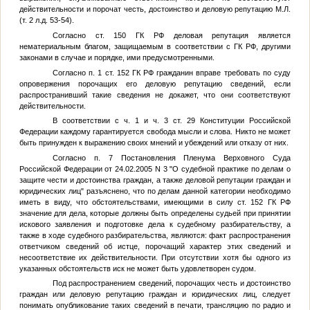
действительности и порочат честь, достоинство и деловую репутацию
М.Л.
(т. 2 л.д. 53-54).
Согласно ст. 150 ГК РФ деловая репутация является
нематериальным благом, защищаемым в соответствии с ГК РФ, другими
законами в случае и порядке, ими предусмотренными.
Согласно п. 1 ст. 152 ГК РФ гражданин вправе требовать по суду
опровержения порочащих его деловую репутацию сведений, если
распространивший такие сведения не докажет, что они соответствуют
действительности.
В соответствии с ч. 1 и ч. 3 ст. 29 Конституции Российской
Федерации каждому гарантируется свобода мысли и слова. Никто не может
быть принужден к выражению своих мнений и убеждений или отказу от них.
Согласно п. 7 Постановления Пленума Верховного Суда
Российской Федерации от 24.02.2005 N 3 "О судебной практике по делам о
защите чести и достоинства граждан, а также деловой репутации граждан и
юридических лиц" разъяснено, что по делам данной категории необходимо
иметь в виду, что обстоятельствами, имеющими в силу ст. 152 ГК РФ
значение для дела, которые должны быть определены судьей при принятии
искового заявления и подготовке дела к судебному разбирательству, а
также в ходе судебного разбирательства, являются: факт распространения
ответчиком сведений об истце, порочащий характер этих сведений и
несоответствие их действительности. При отсутствии хотя бы одного из
указанных обстоятельств иск не может быть удовлетворен судом.
Под распространением сведений, порочащих честь и достоинство
граждан или деловую репутацию граждан и юридических лиц, следует
понимать опубликование таких сведений в печати, трансляцию по радио и