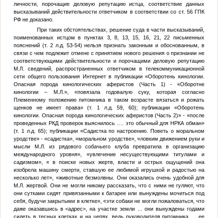
личности, порочащие деловую репутацию истца, соответствие данных
высказываний действительности ответчиком в соответствии со ст. 56 ГПК
РФ не доказано.
При таких обстоятельствах, решение суда в части высказываний,
поименованных истцом в пунктах 3, 8, 13, 15, 16, 21, 22 письменных
пояснений (т. 2 л.д. 53-54) нельзя признать законным и обоснованным, в
связи с чем подлежит отмене с принятием нового решения о признании не
соответствующими действительности и порочащими деловую репутацию
М.Л.
сведений, распространенных ответчиком в телекоммуникационной
сети общего пользования Интернет в публикации «Оборотень кинологии.
Опасная порода кинологических аферистов (Часть 1) - «Оборотне
кинологии –
М.Л.
», «повязала годовалую суку, которая согласно
Племенному положению питомника в таком возрасте вязаться и рожать
щенков не имеет права» (т. 1 л.д. 59, 60); публикации «Оборотень
кинологии. Опасная порода кинологических аферистов (Часть 2)» - «после
проведенных РКД проверок выяснилось …. это обычный для НРКА обман»
(т. 1 л.д. 65); публикации «Садистка по настроению. Поветь о моральном
уродстве» - «садистка», «моральном уродстве», «ловким движением руки и
мысли
М.Л.
из рядового собачьего клуба превратила в организацию
международного уровня», «увлечение несуществующими титулами и
садизмом», « в поиске новых жертв, власти и острых ощущений она
изобрела машину смерти, ставшую ее любимой игрушкой и радостью на
несколько лет», «животные безмолвны. Они оказались очень удобной для
М.Л.
жертвой. Они не могли никому рассказать, что с ними не гуляют, что
они сутками сидят привязанными к батарее или вынуждены мочиться под
себя, будучи закрытыми в клетке», «эти собаки не могли пожаловаться, что
даже оказавшись в
<адрес>
, на участке земли … они вынуждены годами
сидеть в тесных клетках и на цепях, ведь руководителя питомника … ее