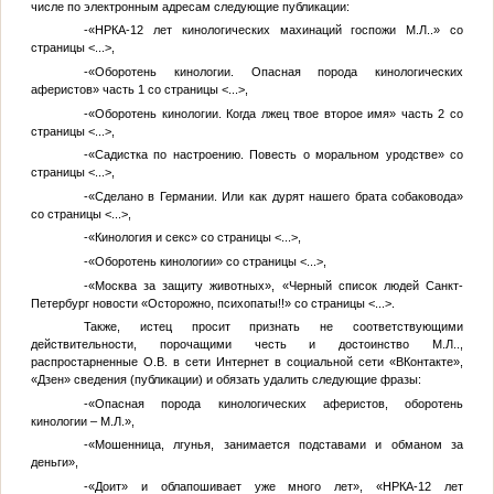
числе по электронным адресам следующие публикации:
-«НРКА-12 лет кинологических махинаций госпожи
М.Л.
.» со
страницы
<...>
,
-«Оборотень кинологии. Опасная порода кинологических
аферистов» часть 1 со страницы
<...>
,
-«Оборотень кинологии. Когда лжец твое второе имя» часть 2 со
страницы
<...>
,
-«Садистка по настроению. Повесть о моральном уродстве» со
страницы
<...>
,
-«Сделано в Германии. Или как дурят нашего брата собаковода»
со страницы
<...>
,
-«Кинология и секс» со страницы
<...>
,
-«Оборотень кинологии» со страницы
<...>
,
-«Москва за защиту животных», «Черный список людей Санкт-
Петербург новости «Осторожно, психопаты!!» со страницы
<...>
.
Также, истец просит признать не соответствующими
действительности, порочащими честь и достоинство
М.Л.
.,
распростарненные
О.В.
в сети Интернет в социальной сети «ВКонтакте»,
«Дзен» сведения (публикации) и обязать удалить следующие фразы:
-«Опасная порода кинологических аферистов, оборотень
кинологии –
М.Л.
»,
-«Мошенница, лгунья, занимается подставами и обманом за
деньги»,
-«Доит» и облапошивает уже много лет», «НРКА-12 лет