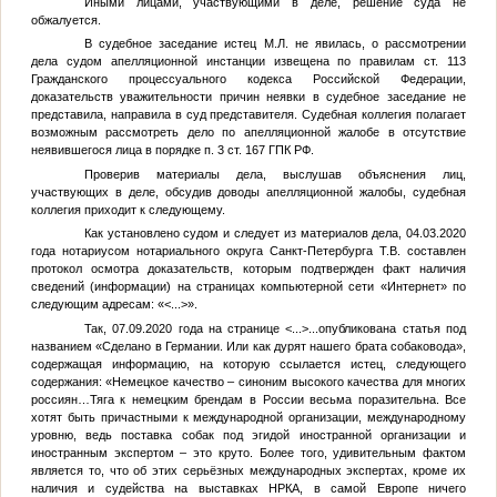
Иными лицами, участвующими в деле, решение суда не
обжалуется.
В судебное заседание истец
М.Л.
не явилась, о рассмотрении
дела судом апелляционной инстанции извещена по правилам ст. 113
Гражданского процессуального кодекса Российской Федерации,
доказательств уважительности причин неявки в судебное заседание не
представила, направила в суд представителя. Судебная коллегия полагает
возможным рассмотреть дело по апелляционной жалобе в отсутствие
неявившегося лица в порядке п. 3 ст. 167 ГПК РФ.
Проверив материалы дела, выслушав объяснения лиц,
участвующих в деле, обсудив доводы апелляционной жалобы, судебная
коллегия приходит к следующему.
Как установлено судом и следует из материалов дела, 04.03.2020
года нотариусом нотариального округа Санкт-Петербурга
Т.В.
составлен
протокол осмотра доказательств, которым подтвержден факт наличия
сведений (информации) на страницах компьютерной сети «Интернет» по
следующим адресам: «
<...>
».
Так, 07.09.2020 года на странице
<...>
...опубликована статья под
названием «Сделано в Германии. Или как дурят нашего брата собаковода»,
содержащая информацию, на которую ссылается истец, следующего
содержания: «Немецкое качество – синоним высокого качества для многих
россиян…Тяга к немецким брендам в России весьма поразительна. Все
хотят быть причастными к международной организации, международному
уровню, ведь поставка собак под эгидой иностранной организации и
иностранным экспертом – это круто. Более того, удивительным фактом
является то, что об этих серьёзных международных экспертах, кроме их
наличия и судейства на выставках НРКА, в самой Европе ничего