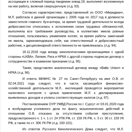
ассоциации в сложный период пандемии ковид 19, выполняет возложенную
на нее работу, включая сверхурочную (л.д. 93).
Согласно характеристике, представленной из ООО «Меридиан»,
М.Л.
работала в данной организации с 2009 года по 2017 год в должности
заместителя главного бухгалтера, за время трудовой деятельности всегда
добросовестно относилась к исполнению своих трудовых обязанностей,
выполняла все требования руководства, в коллективе имела ровные
отношения, пользовалась уважением коллег, за время работы замечаний
не имела, зарекомендовала себя, как ответственный и добросовестный
работник, к дисциплинарной ответственности не привлекалась (л.д. 94).
18.11.2018 года между кинологическими организациями с одной
стороны «LKBA», Латвия, Рига и НРКА с другой стороны подписан договор о
сотрудничестве и взаимном признании (л.д. 95).
Также, представлен аналогичный договор между «Baltic Union» и
НРКА (л.д. 96).
И ответа МИФНС № 27 по Cанкт-Петербургу на имя
О.В.
от
02.04.2021 года следует, что в части, касающейся финансово-
хозяйственной деятельности
М.Л.
. инспекцией проводятся мероприятия
налогового контроля с целью привлечения
М.Л.
к декларированию
выявленных доходов и уплаты соответствующих налогов (л.д. 97).
Постановлением ОУР УМВД России по г. Сургут от 03.01.2020 года
в возбуждении уголовного дела по факту мошеннических действий в
отношении
О.В.
отказано за отсутствием события преступления,
предусмотренного п. 1 ч. 1 ст. 24 УПК РФ, ст. 159 УК РФ, ч. 3 ст. 30 ст. 159 УК
РФ, а также по ст. 306 УК РФ (л.д. 100-101).
Из ответов Русского Кинологического Дома следует, что
М.Л.