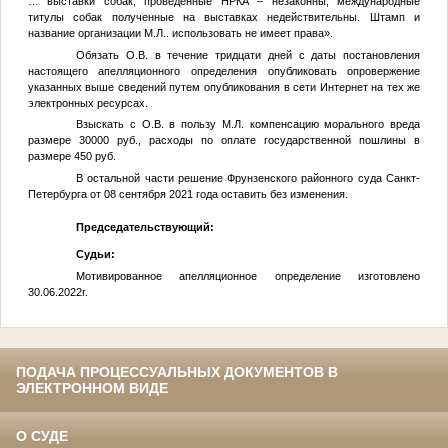
… выставки собак, проведенные НРКА – незаконны, международные
титулы собак полученные на выставках недействительны. Штамп и
название организации
М.Л.
. использовать не имеет права».
Обязать
О.В.
в течение тридцати дней с даты постановления
настоящего апелляционного определения опубликовать опровержение
указанных выше сведений путем опубликования в сети Интернет на тех же
электронных ресурсах.
Взыскать с
О.В.
в пользу
М.Л.
компенсацию морального вреда
размере 30000 руб., расходы по оплате государственной пошлины в
размере 450 руб.
В остальной части решение Фрунзенского районного суда Санкт-
Петербурга от 08 сентября 2021 года оставить без изменения.
Председательствующий:
Судьи:
Мотивированное апелляционное определение изготовлено
30.06.2022г.
ПОДАЧА ПРОЦЕССУАЛЬНЫХ ДОКУМЕНТОВ В
ЭЛЕКТРОННОМ ВИДЕ
О СУДЕ