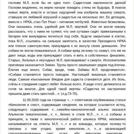
госпожи
М.Л.
если бы не одно «но». Садистские наклонности данной
Госпожи медленно, но верно начали покидать стены ее будуара. В поиске
новых жертв, власти и острых ощущений она изобрела машину смерти,
ставшую ее любимой игрушкой и радостью на несколько лет. Ее детищем,
вместе с НРКА, стал Пит Реал – питомник питбулей. Животные безмолвны.
Они оказались очень удобной для
М.Л.
жертвой. Они не могли никому
рассказать, что с ними не гуляют, что они сутками сидят привязанными к
батарее или вынуждены мочиться под себя, будучи закрытыми в клетке,
пока
М.Л.
, ссылаясь на сильную занятость в качестве Президента НРКА
или плохое самочувствие, принуждала к их выгулу своих домашних. Эти
собаки не могли пожаловаться. А собаки вряд ли кому-то скажут, что им не
дают пищи, воды или принуждают спать и жить в собственных фекалиях.
Старых, больных и неугодных
М.Л.
приговаривает к смерти. Исполнителем
приговора назначается Зимин. Трупы просто закапывают рядом под ёлочки.
Ёлочек еще много. Собак, вроде, тоже. Забавы
М.Л.
продолжаются».
«Собаки становятся просто поводом. Настоящей мишенью становятся
люди. Самым изысканным блюдом для садиста становятся дети. Их боль,
слёзы и страдания садист любит больше всего. И ради этого деликатеса он
готов на многое…Для одной такой жертвы «Садистка по настроению
«решила даже стать крестной…». (л.д.73-75).
11.09.2020 года на странице
<...>
ответчиком опубликована статья
«Кинология и секс», содержащая сведения, на которые ссылается истец,
следующего содержания «…семейно-кинологический альянс оказался
Альянсом тематическим…», «…бизнес в стиле
М.Л.
…», «…о собаках в
принципе, а также о кинологической работе альянса НРКА, неизменно
наталкиваются на ответы
М.Л.
<...>
и ее команды, которые почему-то
связаны с чем угодно, кроме кинологии…», «…и организацией
специализированных секс услуг, ибо девушкам кинологам…