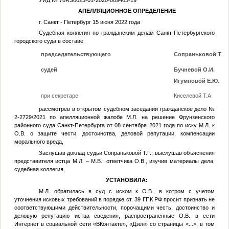
АПЕЛЛЯЦИОННОЕ ОПРЕДЕЛЕНИЕ
г. Санкт - Петербург 15 июня 2022 года
Судебная коллегия по гражданским делам Санкт-Петербургского
городского суда в составе
председательствующего
Сопраньковой Т.Г.
судей
Бучневой О.И.
Игумновой Е.Ю.
при секретаре
Киселевой Т.А.
рассмотрев в открытом судебном заседании гражданское дело №
2-2729/2021 по апелляционной жалобе
М.Л.
на решение Фрунзенского
районного суда Санкт-Петербурга от 08 сентября 2021 года по иску
М.Л.
к
О.В.
о защите чести, достоинства, деловой репутации, компенсации
морального вреда,
Заслушав доклад судьи Сопраньковой Т.Г., выслушав объяснения
представителя истца
М.Л.
–
М.В.
, ответчика
О.В.
, изучив материалы дела,
судебная коллегия,
УСТАНОВИЛА:
М.Л.
обратилась в суд с иском к
О.В.
, в котром с учетом
уточнения исковых требований в порядке ст. 39 ГПК РФ просит признать не
соответствующими действительности, порочащими честь, достоинство и
деловую репутацию истца сведения, распространенные
О.В.
в сети
Интернет в социальной сети «ВКонтакте», «Дзен» со страницы
<...>
, в том