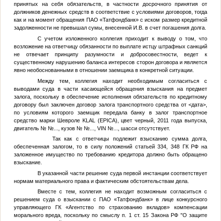
принятых на себя обязательств, в частности досрочного принятия от
должников денежных средств в соответствие с условиями договоров, тогда
как и на момент обращения ПАО «Татфондбанк» с иском размер кредитной
задолженности не превышал сумы, внесенной
И.В.
в счет погашения долга.
С учетом изложенного коллегия приходит к выводу о том, что
возложение на ответчицу обязанности по выплате истцу штрафных санкций
не отвечает принципу разумности и добросовестности, ведет к
существенному нарушению баланса интересов сторон договора и является
явно необоснованными в отношении заемщика в конкретной ситуации.
Между тем, коллегия находит необходимым согласиться с
выводами суда в части касающейся обращения взыскания на предмет
залога, поскольку в обеспечение исполнения обязательств по кредитному
договору был заключен договор залога транспортного средства от
<дата>
,
по условиям которого заемщик передала банку в залог транспортное
средство марки Шевроле KLAL (EPICA), цвет черный, 2011 года выпуска,
двигатель №
№...
, кузов №
№...
, VIN
№...
, шасси отсутствует.
Так как с ответчицы подлежит взысканию сумма долга,
обеспеченная залогом, то в силу положений статьей 334, 348 ГК РФ на
заложенное имущество по требованию кредитора должно быть обращено
взыскание.
В указанной части решение суда первой инстанции соответствует
нормам материального права и фактическим обстоятельствам дела.
Вместе с тем, коллегия не находит возможным согласиться с
решением суда о взыскании с ПАО «Татфондбанк» в лице конкурсного
управляющего ГК «Агентство по страхованию вкладов» компенсации
морального вреда, поскольку по смыслу п. 1 ст. 15 Закона РФ "О защите