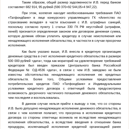
Таким образом, общий размер задолженности
И.В.
перед банком
составляет 682 914, 95 рублей (590 370+92 544,05+4 947,22).
При этом, коллегия находит необоснованными требования ПАО
«Татфондбанк» в лице конкурсного управляющего ГК «Агентство по
страхованию вкладов» в части взыскания с
И.В.
штрафных санкций,
поскольку согласно пункту 1 статьи 330 ГК РФ неустойкой (штрафом,
пеней) признается определенная законом или договором денежная сумма,
которую должник обязан уплатить кредитору в случае неисполнения или
ненадлежащего исполнения обязательства, в частности в случае просрочки
исполнения.
Как было указано выше,
И.В.
внесла в кредитную организацию
денежные средства в счет исполнения кредитного обязательства в размере
500 000 рублей
<дата>
, тогда как мораторий на удовлетворение требований
кредиторов был введен приказом Центрального банка Российской
Федерации № ОД-4536
<дата>
, в связи с чем
И.В.
заведомо не были
известны обстоятельства ненадлежащего исполнения ею кредитных
обязательств. Более того, Общими условиями предоставления
потребительских кредитов ПАО «Татфондбанк» и Индивидуальными
условиями кредитного договора с ответчицей была предусмотрена
возможность досрочного частичного погашения денежного обязательства,
чем последняя и воспользовалась.
В данном случае нельзя прийти к выводу о том, что со стороны
И.В.
было допущено ненадлежащее исполнение денежного обязательства, в
связи с чем коллегия полагает, что просрочка в исполнении кредитного
договора со стороны ответчицы возникла не вследствие ненадлежащего
исполнения обязательства, а вследствие введения в отношении банка
процедуры, исключающей исполнения кредитной организацией ранее