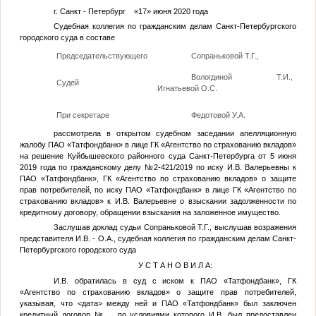
г. Санкт - Петербург «17» июня 2020 года
Судебная коллегия по гражданским делам Санкт-Петербургского
городского суда в составе
Председательствующего
Сопраньковой Т.Г.,
Вологдиной Т.И.,
Судей
Игнатьевой О.С.
При секретаре
Федотовой У.А.
рассмотрела в открытом судебном заседании апелляционную
жалобу ПАО «Татфондбанк» в лице ГК «Агентство по страхованию вкладов»
на решение Куйбышевского районного суда Санкт-Петербурга от 5 июня
2019 года по гражданскому делу №2-421/2019 по иску
И.В.
Валерьевны к
ПАО «Татфондбанк», ГК «Агентство по страхованию вкладов» о защите
прав потребителей, по иску ПАО «Татфондбанк» в лице ГК «Агентство по
страхованию вкладов» к
И.В.
Валерьевне о взыскании задолженности по
кредитному договору, обращении взыскания на заложенное имущество.
Заслушав доклад судьи Сопраньковой Т.Г., выслушав возражения
представителя
И.В.
-
О.А.
, судебная коллегия по гражданским делам Санкт-
Петербургского городского суда
У С Т А Н О В И Л А:
И.В.
обратилась в суд с иском к ПАО «Татфондбанк», ГК
«Агентство по страхованию вкладов» о защите прав потребителей,
указывая, что
<дата>
между ней и ПАО «Татфондбанк» был заключен
кредитный договор
№...
, по условиями которого
И.В.
был предоставлен