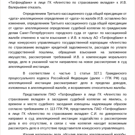
«Татфондбанк» в лице ГК «Агентство по страхованию вкладов» к
И.В.
Валерьевне отказать.
Определением Третьего кассационного суда общей юрисдикции от
<дата>
апелляционное определение от
<дата>
по жалобе
И.В.
оставлено без
изменения, определением Третьего кассационного суда общей юрисдикции
от
<дата>
апелляционное определение судебной коллегии по гражданским
делам Санкт-Петербургского городского суда от
<дата>
по кассационной
жалобе отменено в части взыскания с
И.В.
в пользу АО «Татфондбанк» в
лице конкурсного управляющего государственной корпорации «Агентство
по страхованию вкладов» кредитной задолженности, расходов по уплате
государственной пошлины, обращения взыскания на заложенное
имущество, рассмотрения требований
И.В.
о компенсации морального
вреда, дело в указанной части направлено на новое рассмотрение в суд
апелляционной инстанции.
В соответствии с частью 1 статьи 327.1 Гражданского
процессуального кодекса Российской Федерации (далее – ГПК РФ) суд
апелляционной инстанции рассматривает дело в пределах доводов,
изложенных в апелляционной жалобе, и возражениях относительно жалобы.
Представители ПАО «Татфондбанк» в лице ГК «Агентство по
страхованию вкладов» в заседание судебной коллегии не явились, о
времени и месте судебного заседания извещены надлежащим образом
согласно требованиям ст. 113 ГПК РФ, представитель ПАО «Татфондбанк»
в лице ГК «Агентство по страхованию вкладов»
С.И.
по доверенности
направил в суд апелляционной инстанции ходатайство о рассмотрении
дела в его отсутствие, в связи с чем коллегия находит возможным
рассмотреть дело в отсутствие представителя конкурсного управляющего.
Изучив материалы дела, обсудив доводы апелляционной жалобы,