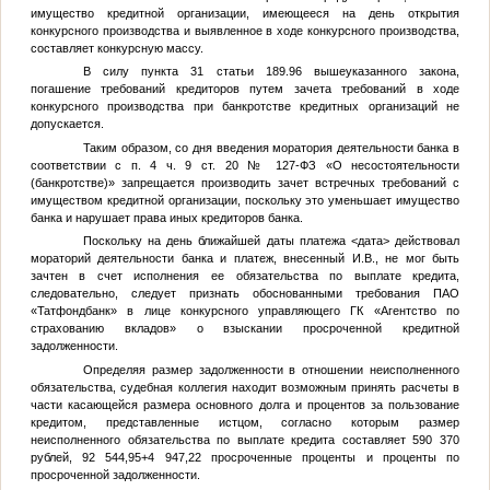
имущество кредитной организации, имеющееся на день открытия
конкурсного производства и выявленное в ходе конкурсного производства,
составляет конкурсную массу.
В силу пункта 31 статьи 189.96 вышеуказанного закона,
погашение требований кредиторов путем зачета требований в ходе
конкурсного производства при банкротстве кредитных организаций не
допускается.
Таким образом, со дня введения моратория деятельности банка в
соответствии с п. 4 ч. 9 ст. 20 № 127-ФЗ «О несостоятельности
(банкротстве)» запрещается производить зачет встречных требований с
имуществом кредитной организации, поскольку это уменьшает имущество
банка и нарушает права иных кредиторов банка.
Поскольку на день ближайшей даты платежа
<дата>
действовал
мораторий деятельности банка и платеж, внесенный
И.В.
, не мог быть
зачтен в счет исполнения ее обязательства по выплате кредита,
следовательно, следует признать обоснованными требования ПАО
«Татфондбанк» в лице конкурсного управляющего ГК «Агентство по
страхованию вкладов» о взыскании просроченной кредитной
задолженности.
Определяя размер задолженности в отношении неисполненного
обязательства, судебная коллегия находит возможным принять расчеты в
части касающейся размера основного долга и процентов за пользование
кредитом, представленные истцом, согласно которым размер
неисполненного обязательства по выплате кредита составляет 590 370
рублей, 92 544,95+4 947,22 просроченные проценты и проценты по
просроченной задолженности.