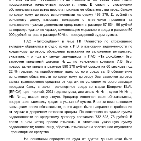
продолжаются начисляться проценты, пени. В связи с указанными
обстоятельствами истец просила признать ее обязательства перед банком
по кредитному договору исполненными на сумму 495 379, 11 рублей по
основному долгу; взыскать солидарно с ответчиков проценты за
пользование чужими денежными средствами в размере 87 834, 96 рублей
за период с
<дата>
по
<дата>
; компенсацию морального вреда в размере 50
000 рублей, штраф в размере 50 % от присужденной судом суммы.
ПАО «Татфондбанк» в лице ГК «Агентство по страхованию
вкладов» обратилось в суд с иском к
И.В.
о взыскании задолженности по
кредитному договору, обращении взыскания на заложенное имущество,
указывая, что
<дата>
между заемщиком и ПАО «Татфондбанк» был
заключен кредитный договор
№...
, по условиями которого
И.В.
был
предоставлен кредит в размере 590 370 рублей сроком на 60 месяцев под
22 % годовых на приобретение транспортного средства. В обеспечение
исполнения обязательств по кредитному договору был заключен договор
залога транспортного средства от
<дата>
, по условиям которого заемщик
передала банку в залог транспортное средство марки Шевроле KLAL
(EPICA), цвет черный, 2011 года выпуска, двигатель №
№...
, кузов №
№...
,
VIN
№...
, шасси отсутствует. Кредитор исполнил свои обязательства,
предоставив заемщику кредит в указанной сумме. В связи неисполнением
заемщиком своих обязательств, в его адрес было направлено требование
от
<дата>
о досрочном возврате кредита. По состоянию на
<дата>
сумма
задолженности по кредитному договору составила 732 823, 73 рублей. В
связи с чем истец просил взыскать с ответчика указанную сумму
задолженности; госпошлину, обратить взыскание на заложенное имущество
- транспортное средство.
На основании определения суда от
<дата>
данные иски были