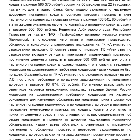
кредит в размере 590 370 рублей сроком на 60 месяцев под 22 % годовых.
<дата>
истцом в адрес банка было подано заявление о частичном
досрочном погашении кредита, согласно которому просила в счет
частичного погашения долга списать сумму в размере 483 541, 80 рублей, и
в этот же день она внесла на счет, открытый для погашения кредита, сумму
в размере 500 000 рублей. Решением Арбитражного суда Республики
Татарстан от
<дата>
ПАО «Татфондбанк» признано несостоятельным
(банкротом), в отношении него открыто конкурсное производство;
обязанности конкурного управляющего возложены на ГК «Агентство по
страхованию вкладов». В соответствии с письмом ГК «Агентство по
страхованию вкладов» от
<дата>
конкурсный управляющий подтвердил
поступление денежных средств в размере 500 000 рублей для оплаты
частичного погашения кредита, однако указал, что в связи с введением
моратория на удовлетворения требований кредиторов
<дата>
кредит не был
погашен. В дальнейшем от ГК «Агентство по страхованию вкладов» на имя
И.В.
поступило требование о погашении задолженности по кредитному
договору в размере 93 874, 83 рублей. По мнению истца, действия
ответчиков являются незаконными, поскольку введение Банком России
моратория на удовлетворения требования кредиторов не является
основанием для изменения обязательства кредитора принять досрочное
частичное погашение задолженности по кредитному договору и произвести
перерасчет ежемесячного платежа по кредиту. Кроме этого, отказ в
принятии денежных средств, поступивших от истца, свидетельствует об
отказе кредитором в принятии от должника надлежащего исполнения
обязательства.
<дата>
истец обратился к ответчикам с письменной
претензией с обязанием произвести перерасчет задолженности по
кредитному договору, исключив из задолженности просроченные проценты
и пени, однако требования истца исполнены не были, ответчиками