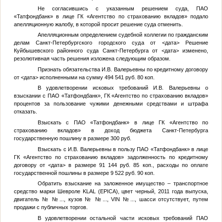
Не согласившись с указанным решением суда, ПАО
«Татфондбанк» в лице ГК «Агентство по страхованию вкладов» подало
апелляционную жалобу, в которой просит решение суда отменить.
Апелляционным определением судебной коллегии по гражданским
делам Санкт-Петербургского городского суда от
<дата>
Решение
Куйбышевского районного суда Санкт-Петербурга от
<дата>
изменено,
резолютивная часть решения изложена следующим образом.
Признать обязательства
И.В.
Валерьевны по кредитному договору
от
<дата>
исполненными на сумму 494 541 руб. 80 коп.
В удовлетворении исковых требований
И.В.
Валерьевны о
взыскании с ПАО «Татфондбанк», ГК «Агентство по страхованию вкладов»
процентов за пользование чужими денежными средствами и штрафа
отказать.
Взыскать с ПАО «Татфондбанк» в лице ГК «Агентство по
страхованию вкладов» в доход бюджета Санкт-Петербурга
государственную пошлину в размере 300 руб.
Взыскать с
И.В.
Валерьевны в пользу ПАО «Татфондбанк» в лице
ГК «Агентство по страхованию вкладов» задолженность по кредитному
договору от
<дата>
в размере 91 144 руб. 85 коп., расходы по оплате
государственной пошлины в размере 9 522 руб. 90 коп.
Обратить взыскание на заложенное имущество – транспортное
средство марки Шевроле KLAL (EPICA), цвет черный, 2011 года выпуска,
двигатель №
№...
, кузов №
№...
, VIN
№...
, шасси отсутствует, путем
продажи с публичных торгов.
В удовлетворении остальной части исковых требований ПАО