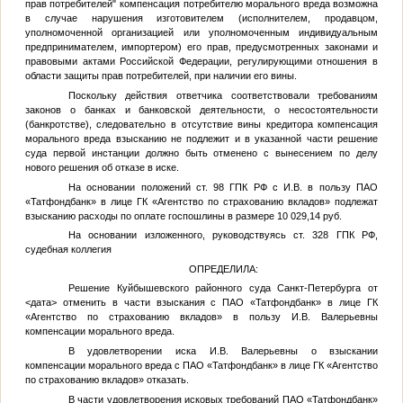
прав потребителей" компенсация потребителю морального вреда возможна
в случае нарушения изготовителем (исполнителем, продавцом,
уполномоченной организацией или уполномоченным индивидуальным
предпринимателем, импортером) его прав, предусмотренных законами и
правовыми актами Российской Федерации, регулирующими отношения в
области защиты прав потребителей, при наличии его вины.
Поскольку действия ответчика соответствовали требованиям
законов о банках и банковской деятельности, о несостоятельности
(банкротстве), следовательно в отсутствие вины кредитора компенсация
морального вреда взысканию не подлежит и в указанной части решение
суда первой инстанции должно быть отменено с вынесением по делу
нового решения об отказе в иске.
На основании положений ст. 98 ГПК РФ с
И.В.
в пользу ПАО
«Татфондбанк» в лице ГК «Агентство по страхованию вкладов» подлежат
взысканию расходы по оплате госпошлины в размере 10 029,14 руб.
На основании изложенного, руководствуясь ст. 328 ГПК РФ,
судебная коллегия
ОПРЕДЕЛИЛА:
Решение Куйбышевского районного суда Санкт-Петербурга от
<дата>
отменить в части взыскания с ПАО «Татфондбанк» в лице ГК
«Агентство по страхованию вкладов» в пользу
И.В.
Валерьевны
компенсации морального вреда.
В удовлетворении иска
И.В.
Валерьевны о взыскании
компенсации морального вреда с ПАО «Татфондбанк» в лице ГК «Агентство
по страхованию вкладов» отказать.
В части удовлетворения исковых требований ПАО «Татфондбанк»