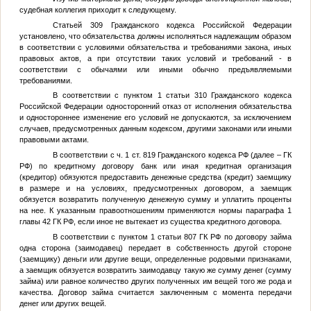
судебная коллегия приходит к следующему.
Статьей 309 Гражданского кодекса Российской Федерации
установлено, что обязательства должны исполняться надлежащим образом
в соответствии с условиями обязательства и требованиями закона, иных
правовых актов, а при отсутствии таких условий и требований - в
соответствии с обычаями или иными обычно предъявляемыми
требованиями.
В соответствии с пунктом 1 статьи 310 Гражданского кодекса
Российской Федерации односторонний отказ от исполнения обязательства
и одностороннее изменение его условий не допускаются, за исключением
случаев, предусмотренных данным кодексом, другими законами или иными
правовыми актами.
В соответствии с ч. 1 ст. 819 Гражданского кодекса РФ (далее – ГК
РФ) по кредитному договору банк или иная кредитная организация
(кредитор) обязуются предоставить денежные средства (кредит) заемщику
в размере и на условиях, предусмотренных договором, а заемщик
обязуется возвратить полученную денежную сумму и уплатить проценты
на нее. К указанным правоотношениям применяются нормы параграфа 1
главы 42 ГК РФ, если иное не вытекает из существа кредитного договора.
В соответствии с пунктом 1 статьи 807 ГК РФ по договору займа
одна сторона (заимодавец) передает в собственность другой стороне
(заемщику) деньги или другие вещи, определенные родовыми признаками,
а заемщик обязуется возвратить заимодавцу такую же сумму денег (сумму
займа) или равное количество других полученных им вещей того же рода и
качества. Договор займа считается заключенным с момента передачи
денег или других вещей.