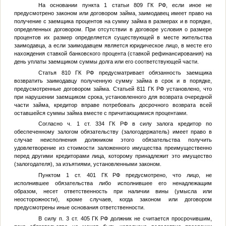
На основании пункта 1 статьи 809 ГК РФ, если иное не
предусмотрено законом или договором займа, заимодавец имеет право на
получение с заемщика процентов на сумму займа в размерах и в порядке,
определенных договором. При отсутствии в договоре условия о размере
процентов их размер определяется существующей в месте жительства
заимодавца, а если заимодавцем является юридическое лицо, в месте его
нахождения ставкой банковского процента (ставкой рефинансирования) на
день уплаты заемщиком суммы долга или его соответствующей части.
Статья 810 ГК РФ предусматривает обязанность заемщика
возвратить заимодавцу полученную сумму займа в срок и в порядке,
предусмотренные договором займа. Статьей 811 ГК РФ установлено, что
при нарушении заемщиком срока, установленного для возврата очередной
части займа, кредитор вправе потребовать досрочного возврата всей
оставшейся суммы займа вместе с причитающимися процентами.
Согласно ч. 1 ст. 334 ГК РФ в силу залога кредитор по
обеспеченному залогом обязательству (залогодержатель) имеет право в
случае неисполнения должником этого обязательства получить
удовлетворение из стоимости заложенного имущества преимущественно
перед другими кредиторами лица, которому принадлежит это имущество
(залогодателя), за изъятиями, установленными законом.
Пунктом 1 ст. 401 ГК РФ предусмотрено, что лицо, не
исполнившее обязательства либо исполнившее его ненадлежащим
образом, несет ответственность при наличии вины (умысла или
неосторожности), кроме случаев, когда законом или договором
предусмотрены иные основания ответственности.
В силу п. 3 ст. 405 ГК РФ должник не считается просрочившим,