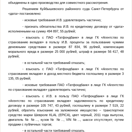
объединены в одно производство для совместного рассмотрения.
Решением Куйбышевского районного суда Санкт-Петербурга от
<дата>
постановлено:
- исковые требования
И.В.
удовлетворить частично;
- признать обязательства
И.В.
по кредитному договору от
<дата>
исполненными на сумму 494 897, 55 рублей;
- взыскать с ПАО «Татфондбанк» в лице ГК «Агентство по
страхованию вкладов» в пользу
И.В.
проценты за пользование чужими
денежными средствами в размере 87 834, 96 рублей, компенсацию
морального вреда в размере 25 000 рублей, штраф в размере 56 417, 48
рублей;
- в остальной части требований отказать;
- взыскать с ПАО «Татфондбанк» в лице ГК «Агентство по
страхованию вкладов» в доход местного бюджета госпошлину в размере 3
135, 05 рублей;
- исковые требования ПАО «Татфондбанк» в лице ГК «Агентство
по страхованию вкладов» удовлетворить частично;
- взыскать с
И.В.
в пользу ПАО «Татфондбанк» в лице ГК
«Агентство по страхованию вкладов» задолженность по кредитному
договору в размере 105 747, 43 рублей, госпошлину в размере 7 519, 22
рублей, обратить взыскание на заложенное имущество – транспортное
средство марки Шевроле KLAL (EPICA), цвет черный, 2011 года выпуска,
двигатель №
№...
, кузов №
№...
, VIN
№...
, шасси отсутствует, путем
продажи с публичных торгов;
- в остальной части требований отказать.