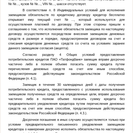
№
№...
, кузов №
№...
, VIN
№...
, шасси отсутствует.
В соответствии п. 8 Индивидуальных условий для исполнения
заемщиком обязательств по кредитному договору кредитор бесплатно
открывает ему текущий счет
№...
, который используется для
осуществления платежей по договору. При этом стороны пришли к
соглашению о том, что исполнение обязательств заемщика по настоящему
договору осуществляется посредством внесения заемщиком денежных
средств в размере и порядке, предусмотренном договором на счет и
списания кредитором денежных средств со счета на условиях заранее
данного заемщиком согласия (акцепта).
Согласно разделу 4 Общих условий предоставления
потребительских кредитов ПАО «Татфондбанк» заемщик вправе досрочно
частично либо в полном объеме погасить сумму кредита путем
перечисления денежных средств на счет или иным способом,
предусмотренным действующим законодательством Российской
Федерации (п. 4.1).
Заемщик в течение 30 календарных дней с даты получения
потребительского кредита, предоставленного с условием использования
заемщиком полученных средств на определенные цели, вправе досрочно
частично либо в полном объеме погасить сумму кредита без
предварительного уведомления кредитора путем перечисления денежных
средств на счет или иным способом, предусмотренным действующим
законодательством Российской Федерации (п. 4.3.).
Досрочное погашение в иных случаях осуществляется только при
условии предварительного письменного уведомления заемщиком
кредитора о намерении досрочно исполнить обязательства по настоящему