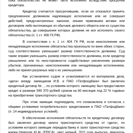
пока обязательство не может быть исполнено вследствие просрочки
кредитора.
Кредитор считается просрочившим, если он отказался принять
предложенное должником надлежащее исполнение или не совершил
действий, предусмотренных законом, иными правовыми актами или
договором либо вытекающих из обычаев делового оборота или из существа
обязательства, до совершения которых должник не мог исполнить своего
обязательства (п. 1 ст. 406 ГК РФ).
В соответствии с п. 1 ст. 404 ГК РФ, если неисполнение или
ненадлежащее исполнение обязательства произошло по вине обеих сторон,
суд соответственно уменьшает размер ответственности должника. Суд
также вправе уменьшить размер ответственности должника, если кредитор
умышленно или по неосторожности содействовал увеличению размера
убытков, причиненных неисполнением или ненадлежащим исполнением,
либо не принял разумных мер к их уменьшению.
Как установлено судом и усматривается из материалов дела,
<дата>
между заемщиком
И.В.
и ПАО «Татфондбанк» был заключен
кредитный договор
№...
, по условиям которого заемщику был предоставлен
кредит в размере 590 370 рублей сроком на 60 месяцев под 22 % годовых
на приобретение транспортного средства.
При этом заемщик подтвердила, что ознакомлена и согласна с
общими условиями потребительского кредитования в ПАО «Татфодбанк»
(п. 14 индивидуальных условий).
В обеспечение исполнения обязательств по кредитному договору
был заключен договор залога транспортного средства от
<дата>
, по
условиям которого заемщик передала банку в залог транспортное средство
марки Шевроле KLAL (EPICA), цвет черный, 2011 года выпуска, двигатель