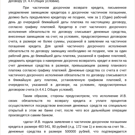
договору (п. 4.4 Общих условий).
При частичном досрочном возврате кредита, письменное
уведомление заемщиком кредитора о досрочном частичном погашении,
должно быть предъявлено кредитору не позднее, чем за 1 (Один) рабочий
день до очередной ближайшей даты платежа по настоящему договору,
согласно графику платежей. Кредитор в счет частичного досрочного
исполнения обязательств по договору списывает денежные средства,
внесенные заемщиком на счет, на условиях, предусмотренных договором
счета, в размере не более суммы, указанной в заявлении на частичное
погашение кредита. Для целей частичного досрочного исполнения
обязательств по договору заемщику необходимо не позднее, чем за один
рабочий день до ближайшей даты платежа, указанной в графике платежей,
уведомить кредитора о намерении досрочно возвратить кредит и внести на
счет денежные средства в размере, превышающем размер планового
платежа согласно графику платежей. Денежные средства со счета в счет
частичного досрочного исполнения обязательств по договору списываются
в ближайшую дату платежа, установленную графиком платежей, в
очередности, указанной в договоре, на условиях, предусмотренных
договором счета (п.4.4.1 Общих условий).
Таким образом, стороны предусмотрели, что исполнение
И.В.
своих обязательств по возврату кредита и уплате процентов
осуществляется посредством внесения денежных средств на специально
открытый в этом же банке счет, после чего все дальнейшие операции
производятся самим банком.
<дата>
И.В.
подала заявление о частичном досрочном погашении
кредита в размере 483 541, 80 рублей (л.д. 172 том 1) и внесла на счет
№...
денежные средства в размере 500000 рублей, что подтверждается