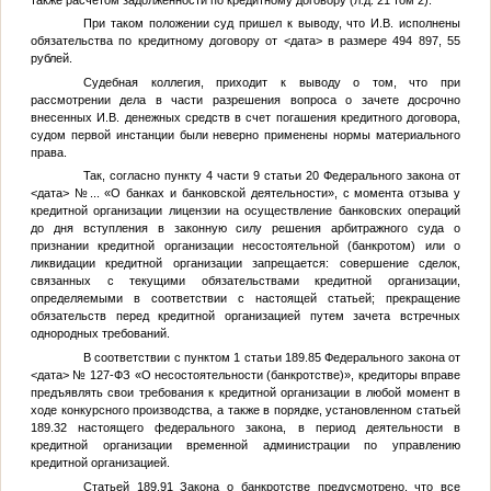
При таком положении суд пришел к выводу, что
И.В.
исполнены
обязательства по кредитному договору от
<дата>
в размере 494 897, 55
рублей.
Судебная коллегия, приходит к выводу о том, что при
рассмотрении дела в части разрешения вопроса о зачете досрочно
внесенных
И.В.
денежных средств в счет погашения кредитного договора,
судом первой инстанции были неверно применены нормы материального
права.
Так, согласно пункту 4 части 9 статьи 20 Федерального закона от
<дата>
№...
«О банках и банковской деятельности», с момента отзыва у
кредитной организации лицензии на осуществление банковских операций
до дня вступления в законную силу решения арбитражного суда о
признании кредитной организации несостоятельной (банкротом) или о
ликвидации кредитной организации запрещается: совершение сделок,
связанных с текущими обязательствами кредитной организации,
определяемыми в соответствии с настоящей статьей; прекращение
обязательств перед кредитной организацией путем зачета встречных
однородных требований.
В соответствии с пунктом 1 статьи 189.85 Федерального закона от
<дата>
№ 127-ФЗ «О несостоятельности (банкротстве)», кредиторы вправе
предъявлять свои требования к кредитной организации в любой момент в
ходе конкурсного производства, а также в порядке, установленном статьей
189.32 настоящего федерального закона, в период деятельности в
кредитной организации временной администрации по управлению
кредитной организацией.
Статьей 189.91 Закона о банкротстве предусмотрено, что все