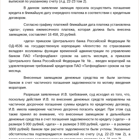
выпиской по указанному счету (л.д. 22-23 том 2).
В данном заявлении заемщик просила осуществить погашение
кредита в ближайшую дату очередного платежа в соответствии с кредитным
договором.
Согласно графику платежей ближайшая дата платежа установлена
<дата>
; сумма ежемесячного платежа, которая должна быть внесена
заемщиком, составляет 16 458, 20 рублей.
<дата>
приказом Центрального банка Российской Федерации №
ОД-4536 на государственную корпорацию «Агентство по страхованию
вкладов» возложены функции временной администрации по управлению
банком ПАО «Татфондбанк» сроком на шесть месяцев, а приказом
Центрального банка Российской Федерации №
№...
введен мораторий на
удовлетворение требований кредиторов ПАО «Татфондбанк» сроком на три
месяца.
Внесенные заемщиком денежные средства не были зачтены
банком в счет частичного погашения задолженности по мотиву введения
моратория.
Разрешая заявленные
И.В.
требования, суд исходил из того, что,
поскольку действия
И.В.
по внесению денежных средств направлены на
частичное досрочное погашение суммы кредита по кредитному договору,
И.В.
имела намерение частично досрочно погасить кредит. При этом суд
также принял во внимание, что внесенные заемщиком в дальнейшем
денежные средства в счет погашения задолженности по кредиту (
<дата>
– в
размере 5 000 рублей,
<дата>
– в размере 3 000 рублей,
<дата>
– в размере
3000 рублей) банком при расчете задолженности были учтены. Указанные
обстоятельства подтверждаются выпиской по счету (л.д. 22-23 том 2), а
также расчетом задолженности по кредитному договору (л.д. 21 том 2).