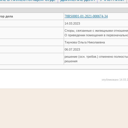
78RS0001-01-2021-000674-34
ор дела
14.03.2023
Споры, связанные с жилищными отношен
О приведении помещения в первоначально
Тиунова Ольга Николаевна
06.07.2023
решение (осн. требов.) отменено полност
решения
опубликовано 14.03.2