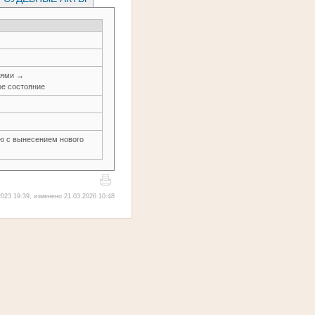
иями →
е состояние
ью с вынесением нового
023 19:39, изменено 21.03.2026 10:48