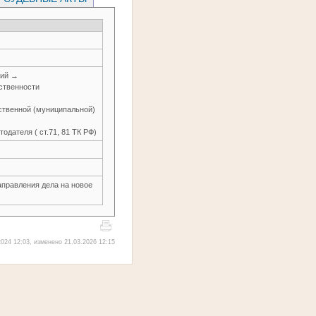
ний →
ственности
рственной (муниципальной)
одателя ( ст.71, 81 ТК РФ)
направления дела на новое
024 12:03, изменено 21.03.2026 12:15