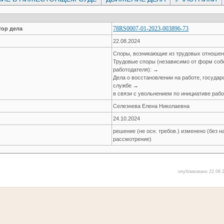
78RS0007-01-2023-003896-73
ор дела
22.08.2024
Споры, возникающие из трудовых отноше
Трудовые споры (независимо от форм соб
работодателя): →
Дела о восстановлении на работе, госуда
службе →
в связи с увольнением по инициативе работ
Селезнева Елена Николаевна
24.10.2024
решение (не осн. требов.) изменено (без 
рассмотрение)
опубликовано 22.08.2