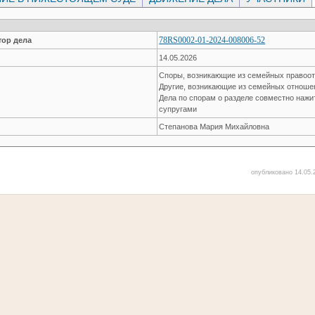
78RS0002-01-2024-008006-52
ор дела
14.05.2026
Споры, возникающие из семейных правоо
Другие, возникающие из семейных отнош
Дела по спорам о разделе совместно наж
супругами
Степанова Мария Михайловна
опубликовано 14.05.2