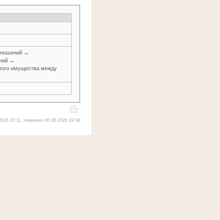
тношений →
ений →
итого имущества между
026 20:11, изменено 06.08.2026 19:34