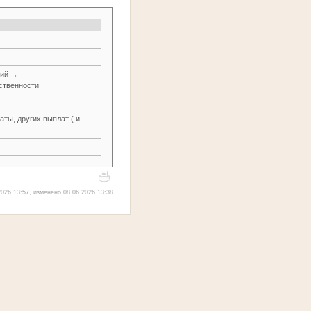
ний →
ственности
ты, других выплат ( и
026 13:57, изменено 08.06.2026 13:38