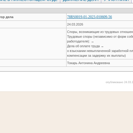
78RS0019-01-2023-010609-56
ор дела
24.03.2026
Споры, возникающие из трудовых отноше
Трудовые споры (независимо от форм соб
работодателя): →
Дела об оплате труда →
о взыскании невыплаченной заработной пла
компенсации за задержку их выплаты)
Токарь Антонина Андреевна
опубликовано 24.03.2