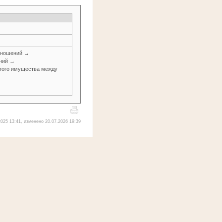
тношений →
ений →
итого имущества между
025 13:41, изменено 20.07.2026 19:39