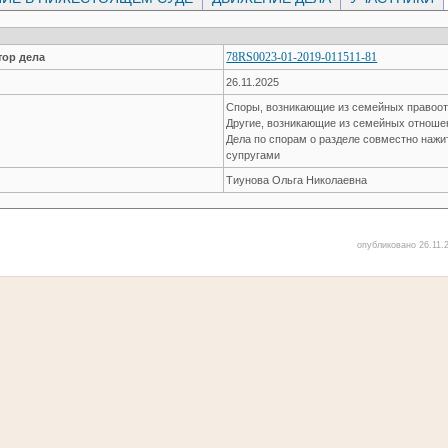
78RS0023-01-2019-011511-81
ор дела
26.11.2025
Споры, возникающие из семейных правоо
Другие, возникающие из семейных отнош
Дела по спорам о разделе совместно наж
супругами
Тиунова Ольга Николаевна
опубликовано 26.11.2