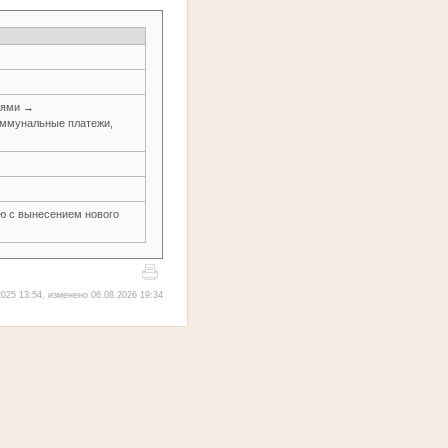
иями →
оммунальные платежи,
ью с вынесением нового
025 13:54, изменено 06.08.2026 19:34