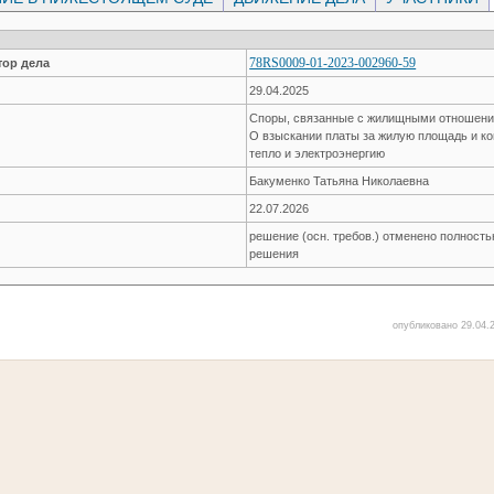
78RS0009-01-2023-002960-59
ор дела
29.04.2025
Споры, связанные с жилищными отношен
О взыскании платы за жилую площадь и к
тепло и электроэнергию
Бакуменко Татьяна Николаевна
22.07.2026
решение (осн. требов.) отменено полност
решения
опубликовано 29.04.2