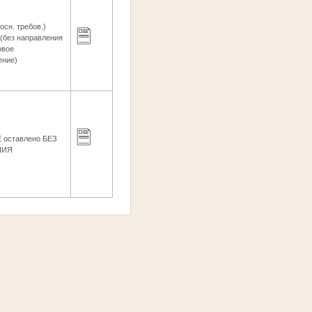
осн. требов.)
(без направления
овое
ение)
оставлено БЕЗ
НИЯ