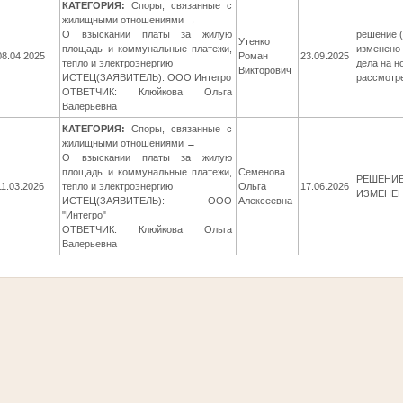
КАТЕГОРИЯ:
Споры, связанные с
жилищными отношениями →
О взыскании платы за жилую
решение (
Утенко
площадь и коммунальные платежи,
изменено 
08.04.2025
Роман
23.09.2025
тепло и электроэнергию
дела на н
Викторович
ИСТЕЦ(ЗАЯВИТЕЛЬ): ООО Интегро
рассмотр
ОТВЕТЧИК: Клюйкова Ольга
Валерьевна
КАТЕГОРИЯ:
Споры, связанные с
жилищными отношениями →
О взыскании платы за жилую
площадь и коммунальные платежи,
Семенова
РЕШЕНИЕ 
11.03.2026
тепло и электроэнергию
Ольга
17.06.2026
ИЗМЕНЕ
ИСТЕЦ(ЗАЯВИТЕЛЬ): ООО
Алексеевна
"Интегро"
ОТВЕТЧИК: Клюйкова Ольга
Валерьевна