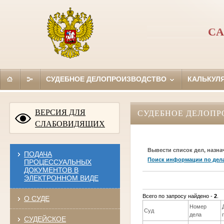
СА
СУДЕБНОЕ ДЕЛОПРОИЗВОДСТВО
КАЛЬКУЛ
ВЕРСИЯ ДЛЯ
СУДЕБНОЕ ДЕЛОПР
СЛАБОВИДЯЩИХ
Вывести список дел, назна
ПОДАЧА
Поиск информации по дел
ПРОЦЕССУАЛЬНЫХ
ДОКУМЕНТОВ В
ЭЛЕКТРОННОМ ВИДЕ
Всего по запросу найдено -
2
.
О СУДЕ
Номер
Суд
дела
СУДЕЙСКОЕ