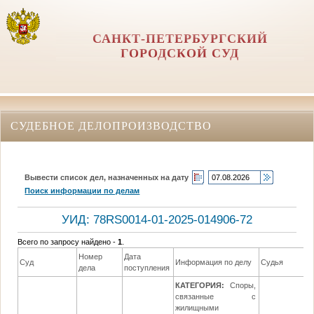
САНКТ-ПЕТЕРБУРГСКИЙ
ГОРОДСКОЙ СУД
СУДЕБНОЕ ДЕЛОПРОИЗВОДСТВО
Вывести список дел, назначенных на дату
Поиск информации по делам
УИД: 78RS0014-01-2025-014906-72
Всего по запросу найдено -
1
.
Номер
Дата
Д
Суд
Информация по делу
Судья
дела
поступления
р
КАТЕГОРИЯ:
Споры,
связанные с
жилищными