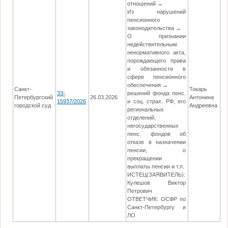
отношений →
Из нарушений
пенсионного
законодательства →
О признании
недействительным
ненормативного акта,
порождающего права
и обязанности в
сфере пенсионного
обеспечения →
Санкт-
Токарь
33-
решений фонда пенс.
Петербургский
26.03.2026
Антонина
03
15937/2026
и соц. страх. РФ, его
городской суд
Андреевна
региональных
отделений,
негосударственных
пенс. фондов об
отказе в назначении
пенсии, о
прекращении
выплаты пенсии и т.п.
ИСТЕЦ(ЗАЯВИТЕЛЬ):
Кулешов Виктор
Петрович
ОТВЕТЧИК: ОСФР по
Санкт-Петербургу и
ЛО