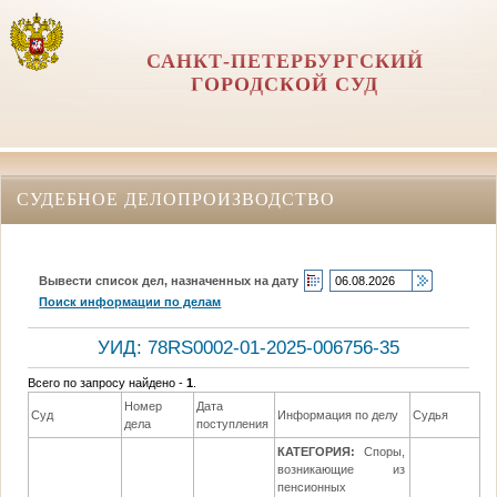
САНКТ-ПЕТЕРБУРГСКИЙ
ГОРОДСКОЙ СУД
СУДЕБНОЕ ДЕЛОПРОИЗВОДСТВО
Вывести список дел, назначенных на дату
Поиск информации по делам
УИД: 78RS0002-01-2025-006756-35
Всего по запросу найдено -
1
.
Номер
Дата
Да
Суд
Информация по делу
Судья
дела
поступления
р
КАТЕГОРИЯ:
Споры,
возникающие из
пенсионных