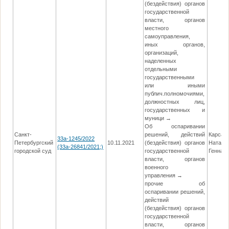
(бездействия) органов
государственной
власти, органов
местного
самоуправления,
иных органов,
организаций,
наделенных
отдельными
государственными
или иными
публич.полномочиями,
должностных лиц,
государственных и
муници →
Об оспаривании
Санкт-
решений, действий
Карсак
33а-1245/2022
Петербургский
10.11.2021
(бездействия) органов
Наталь
(33а-26841/2021;)
городской суд
государственной
Геннад
власти, органов
военного
управления →
прочие об
оспаривании решений,
действий
(бездействия) органов
государственной
власти, органов