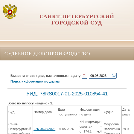
САНКТ-ПЕТЕРБУРГСКИЙ
ГОРОДСКОЙ СУД
СУДЕБНОЕ ДЕЛОПРОИЗВОДСТВО
Вывести список дел, назначенных на дату
Поиск информации по делам
УИД: 78RS0017-01-2025-010854-41
Всего по запросу найдено -
1
.
Дата
Информация
Дата
Суд
Номер дела
Судья
поступления
по делу
решени
<Информация
Санкт-
Федорова
скрыта> -
Петербургский
22К-3428/2026
07.05.2026
Валентина
29.06.2
ст.174.1 ч.4
городской суд
Сергеевна