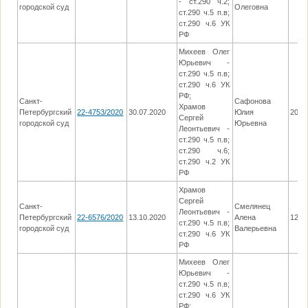
- ст.290 ч.2;
городской суд
Олеговна
ст.290 ч.5 п.в;
ст.290 ч.6 УК
РФ
Михеев Олег
Юрьевич -
ст.290 ч.5 п.в;
ст.290 ч.6 УК
РФ;
Санкт-
Сафонова
Храмов
Петербургский
22-4753/2020
30.07.2020
Юлия
20.0
Сергей
городской суд
Юрьевна
Леонтьевич -
ст.290 ч.5 п.в;
ст.290 ч.6;
ст.290 ч.2 УК
РФ
Храмов
Сергей
Санкт-
Смелянец
Леонтьевич -
Петербургский
22-6576/2020
13.10.2020
Алена
12.1
ст.290 ч.5 п.в;
городской суд
Валерьевна
ст.290 ч.6 УК
РФ
Михеев Олег
Юрьевич -
ст.290 ч.5 п.в;
ст.290 ч.6 УК
РФ;