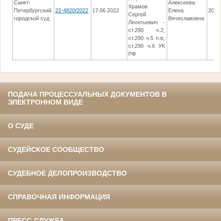
Санкт-
Алексеева
Храмов
Петербургский
22-4820/2022
17.06.2022
Елена
20.1
Сергей
городской суд
Вячеславовна
Леонтьевич -
ст.290 ч.2;
ст.290 ч.5 п.в;
ст.290 ч.6 УК
РФ
ПОДАЧА ПРОЦЕССУАЛЬНЫХ ДОКУМЕНТОВ В
ЭЛЕКТРОННОМ ВИДЕ
О СУДЕ
СУДЕЙСКОЕ СООБЩЕСТВО
СУДЕБНОЕ ДЕЛОПРОИЗВОДСТВО
СПРАВОЧНАЯ ИНФОРМАЦИЯ
ПРЕСС-СЛУЖБА