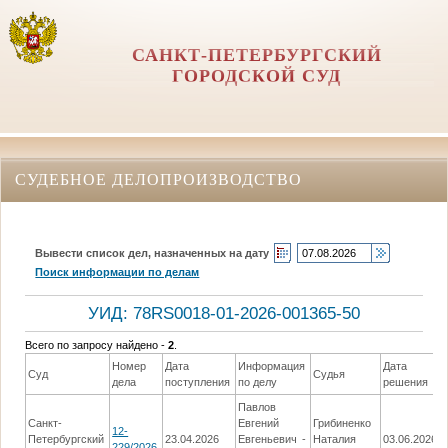
САНКТ-ПЕТЕРБУРГСКИЙ
ГОРОДСКОЙ СУД
СУДЕБНОЕ ДЕЛОПРОИЗВОДСТВО
Вывести список дел, назначенных на дату
Поиск информации по делам
УИД: 78RS0018-01-2026-001365-50
Всего по запросу найдено -
2
.
Номер
Дата
Информация
Дата
Суд
Судья
дела
поступления
по делу
решения
Павлов
Санкт-
Евгений
Грибиненко
12-
Петербургский
23.04.2026
Евгеньевич -
Наталия
03.06.2026
229/2026