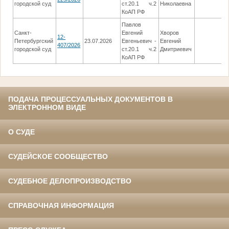
городской суд
ст.20.1 ч.2
Николаевна
КоАП РФ
Павлов
Санкт-
Евгений
Хворов
12-
Петербургский
23.07.2026
Евгеньевич -
Евгений
407/2026
городской суд
ст.20.1 ч.2
Дмитриевич
КоАП РФ
ПОДАЧА ПРОЦЕССУАЛЬНЫХ ДОКУМЕНТОВ В
ЭЛЕКТРОННОМ ВИДЕ
О СУДЕ
СУДЕЙСКОЕ СООБЩЕСТВО
СУДЕБНОЕ ДЕЛОПРОИЗВОДСТВО
СПРАВОЧНАЯ ИНФОРМАЦИЯ